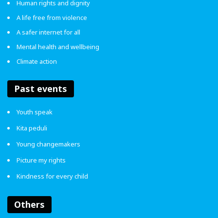
Human rights and dignity
A life free from violence
A safer internet for all
Mental health and wellbeing
Climate action
Past events
Youth speak
Kita peduli
Young changemakers
Picture my rights
Kindness for every child
Others
Ratusan-ribuan kajian telah dikendalikan – termasuk satu