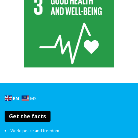
Tidak ada bukti untuk anggapan yang salah ini lah! Mitos ni
hanyalah satu taktik cilik untuk mengelirukan anda. Lagi-
lagi, bukankah syarikat farmaseutikal akan mengaut
EN
MS
keuntungan berlipat ganda dengan melayan orang sakit
daripada mencegah penyakit? (Hahaha!)
Get the facts
5. Ia mengakibatkan autisme
World peace and freedom