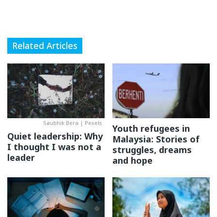
Ada yang fikir kerana vaksin tidak tumbuh dari pokok,
Related Articles
ianya tidak baik. Salah! Anda tahu apa lagi yang semula
jadi? Cacar, polio dan wabak berkaitan dgn penyakit taun.
Yesss!
3. Kan, ni semua keputusan kita sendiri!
Søubhik Bera | Pexels
Youth refugees in
Quiet leadership: Why
Malaysia: Stories of
I thought I was not a
struggles, dreams
leader
and hope