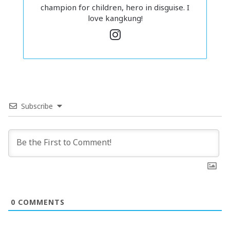
perubatan tidak akan terus menjualnya. As simple as that
champion for children, hero in disguise. I
lah.
love kangkung!
In
2. Vaksin tu bukan lah bahan semula jadi.
st
a
g
ra
m
Subscribe
0
COMMENTS