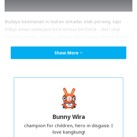
Budaya keamanan ni bukan sekadar elak perang, tapi
hidup aman walaupun kita semua berbeza – dari segi
bangsa, agama, bahasa, jantina, dan budaya. Peace starts
dari kita sendiri.
Show More
Jom celebrate Hari Dunia untuk
Kepelbagaian Budaya
Setiap 21 Mei, kita sambut
Hari Dunia untuk
Kepelbagaian Budaya Dialog dan Pembangunan
(
World
Day for Cultural Diversity for Dialogue and Development)
. Tapi
tak payah tunggu setahun sekali pun! Ada banyak cara
simple dan fun untuk promote budaya keamanan dan
Bunny Wira
persefahaman antara budaya. Here are 10 easy ideas:
champion for children, hero in disguise. I
love kangkung!
Check diri sendiri dulu.
Apa kepercayaan dan bias