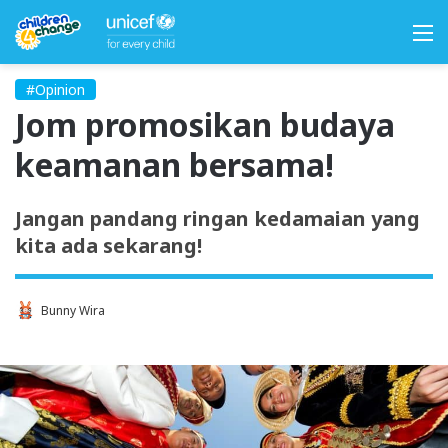
M
#Opinion
Jom promosikan budaya
keamanan bersama!
Jangan pandang ringan kedamaian yang
kita ada sekarang!
Bunny Wira